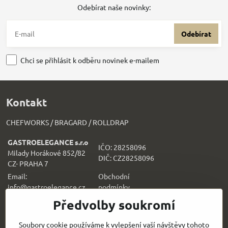
Odebírat naše novinky:
Odebírat
Chci se přihlásit k odběru novinek e-mailem
Kontakt
CHEFWORKS / BRAGARD / ROLLDRAP
GASTROELEGANCE s.r.o
IČO: 28258096
Milady Horákové 852/82
DIČ: CZ28258096
CZ- PRAHA 7
Email:
Obchodní
info@gastroelegance.cz
podmínk
y
Předvolby soukromí
Všechno k nákupu
Soubory cookie používáme k vylepšení vaší návštěvy tohoto