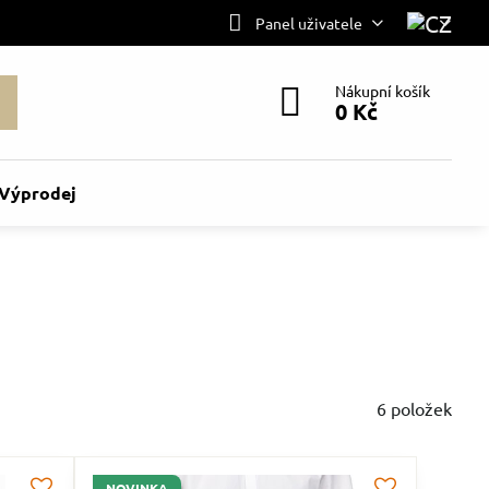
Panel uživatele
Nákupní košík
0 Kč
Výprodej
6
položek
NOVINKA