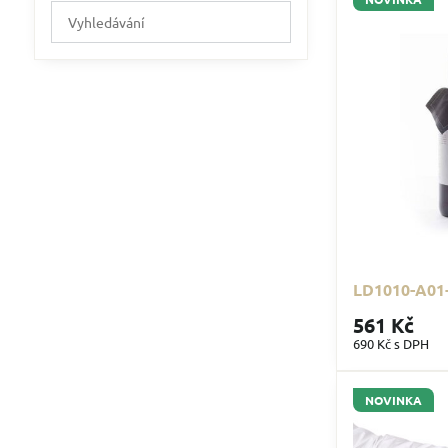
Prohledat
výsledky
filtru
fulltextem
LD1010-A01-
561 Kč
690 Kč
s DPH
NOVINKA