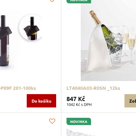
P09F 201-100ks
LT4040A03-R05N _12ks
847 Kč
Do košíku
Zob
1042 Kč
s DPH
NOVINKA