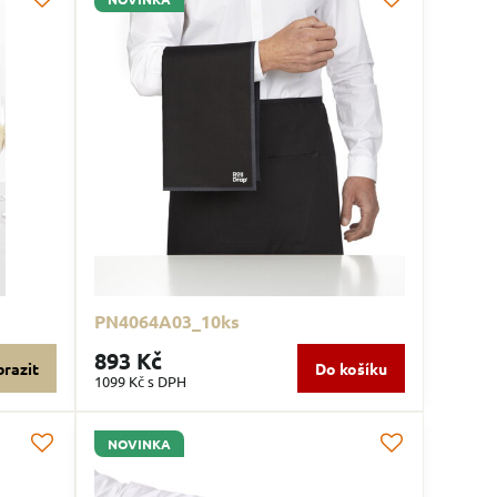
PN4064A03_10ks
893 Kč
razit
Do košíku
1099 Kč
s DPH
NOVINKA