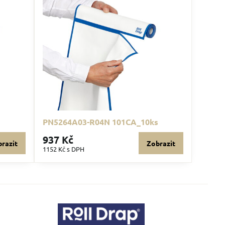
PN5264A03-R04N 101CA_10ks
937 Kč
razit
Zobrazit
1152 Kč
s DPH