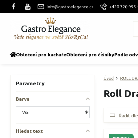
info@gastroelegance.cz
+420 720 995 
Oblečení pro kuchaře
Oblečení pro číšníky
Podle odv
Úvod
ROLL DR
Parametry
Roll Dr
Barva
Řadit dle
Hledat text
NOVINKA