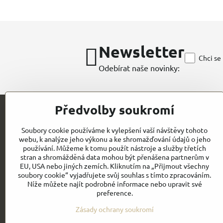
Newsletter
Chci se
Odebírat naše novinky:
Předvolby soukromí
Kontakt
Soubory cookie používáme k vylepšení vaší návštěvy tohoto
webu, k analýze jeho výkonu a ke shromažďování údajů o jeho
CHEFWORKS / BRAGARD / ROLLDRAP
používání. Můžeme k tomu použít nástroje a služby třetích
stran a shromážděná data mohou být přenášena partnerům v
GASTROELEGANCE s.r.o
EU, USA nebo jiných zemích. Kliknutím na „Přijmout všechny
IČO: 28258096
Milady Horákové 852/82
soubory cookie“ vyjadřujete svůj souhlas s tímto zpracováním.
DIČ: CZ28258096
Níže můžete najít podrobné informace nebo upravit své
CZ- PRAHA 7
preference.
Email:
Obchodní
info@gastroelegance.cz
podmínk
y
Zásady ochrany soukromí