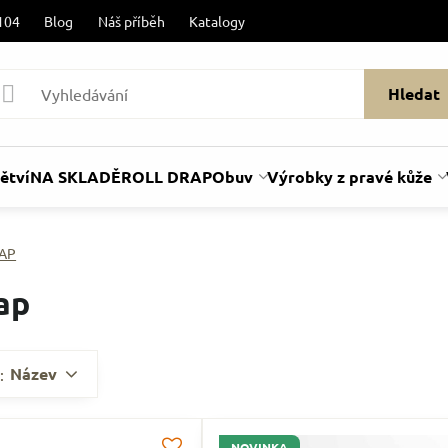
104
Blog
Náš příběh
Katalogy
Hledat
ětví
NA SKLADĚ
ROLL DRAP
Obuv
Výrobky z pravé kůže
AP
ap
Název
:
NOVINKA