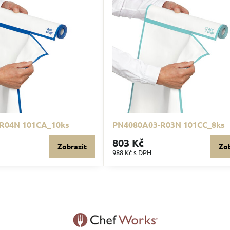
R04N 101CA_10ks
PN4080A03-R03N 101CC_8ks
803 Kč
Zobrazit
Zob
988 Kč
s DPH