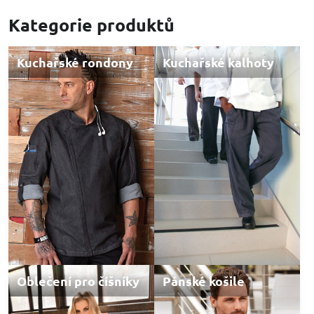
Kategorie produktů
Kuchařské rondony
Kuchařské kalhoty
Oblečení pro číšníky
Pánské košile