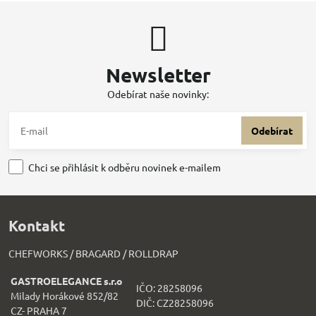
Newsletter
Odebírat naše novinky:
Odebírat
Chci se přihlásit k odběru novinek e-mailem
Kontakt
CHEFWORKS / BRAGARD / ROLLDRAP
GASTROELEGANCE s.r.o
IČO: 28258096
Milady Horákové 852/82
DIČ: CZ28258096
CZ- PRAHA 7