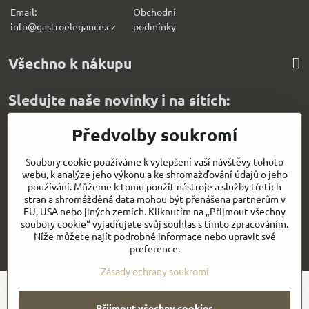
Email:
Obchodní
info@gastroelegance.cz
podmínk
y
Všechno k nákupu
Sledujte naše novinky i na sítích:
Facebook
Instagram
Předvolby soukromí
Rychlý kontakt
Soubory cookie používáme k vylepšení vaší návštěvy tohoto
webu, k analýze jeho výkonu a ke shromažďování údajů o jeho
používání. Můžeme k tomu použít nástroje a služby třetích
stran a shromážděná data mohou být přenášena partnerům v
EU, USA nebo jiných zemích. Kliknutím na „Přijmout všechny
soubory cookie“ vyjadřujete svůj souhlas s tímto zpracováním.
Níže můžete najít podrobné informace nebo upravit své
©
2026
Copyright
Předvolby soukromí
Zásady ochrany soukromí
preference.
Vytvořeno systémem:
ByznysWeb.cz
Zásady ochrany soukromí
Přijmout všechny cookies