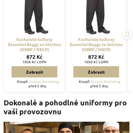
Kuchařské kalhoty
Kuchařské kalhoty
Essential Baggy se šňůrkou
Essential Baggy se šňůrkou
(NBBP / NBCP)
(NBBP / NBCP)
872 Kč
872 Kč
1056 Kč
s DPH
1056 Kč
s DPH
Zobrazit
Zobrazit
Koupil
Zuzana, Bratislava
,
Koupil
Zuzana, Bratislava
,
před 5 dny.
před 5 dny.
Dokonalé a pohodlné uniformy pro
vaši provozovnu