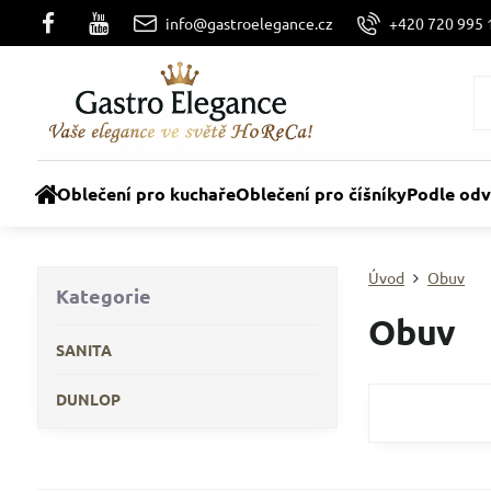
info@gastroelegance.cz
+420 720 995 
Oblečení pro kuchaře
Oblečení pro číšníky
Podle odv
Úvod
Obuv
Kategorie
Obuv
SANITA
DUNLOP