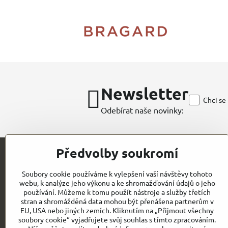
Newsletter
Chci se
Odebírat naše novinky:
Předvolby soukromí
Kontakt
Soubory cookie používáme k vylepšení vaší návštěvy tohoto
webu, k analýze jeho výkonu a ke shromažďování údajů o jeho
CHEFWORKS / BRAGARD / ROLLDRAP
používání. Můžeme k tomu použít nástroje a služby třetích
stran a shromážděná data mohou být přenášena partnerům v
GASTROELEGANCE s.r.o
EU, USA nebo jiných zemích. Kliknutím na „Přijmout všechny
IČO: 28258096
Milady Horákové 852/82
soubory cookie“ vyjadřujete svůj souhlas s tímto zpracováním.
DIČ: CZ28258096