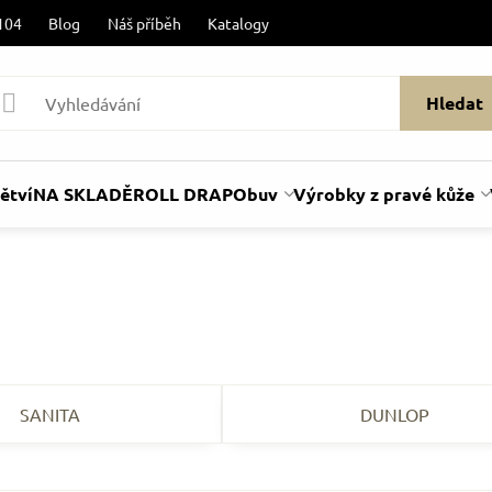
104
Blog
Náš příběh
Katalogy
Hledat
ětví
NA SKLADĚ
ROLL DRAP
Obuv
Výrobky z pravé kůže
SANITA
DUNLOP