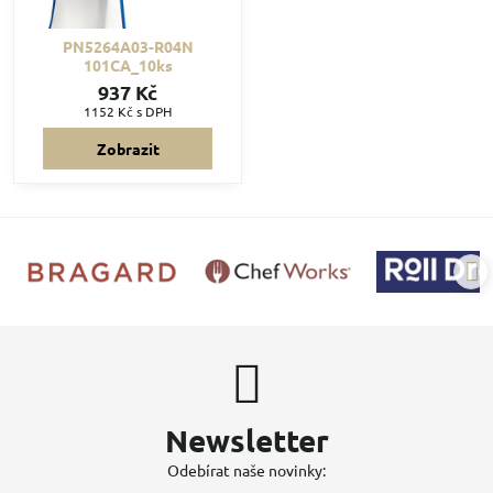
PN5264A03-R04N
101CA_10ks
937 Kč
1152 Kč
s DPH
Zobrazit
Newsletter
Odebírat naše novinky: