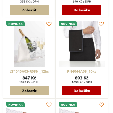
358 Kč
s DPH
690 Kč
s DPH
Zobrazit
Do košíku
NOVINKA
NOVINKA
LT4040A03-R05N _12ks
PN4064A03_10ks
847 Kč
893 Kč
1042 Kč
s DPH
1099 Kč
s DPH
Zobrazit
Do košíku
NOVINKA
NOVINKA