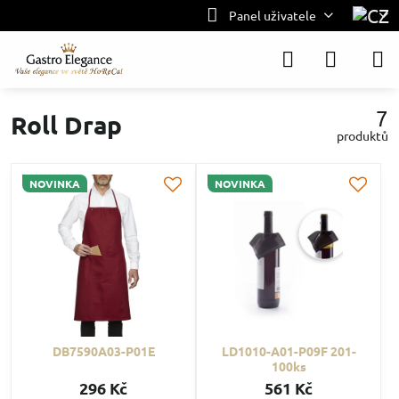
Panel uživatele
7
Roll Drap
produktů
NOVINKA
NOVINKA
DB7590A03-P01E
LD1010-A01-P09F 201-
100ks
296 Kč
561 Kč