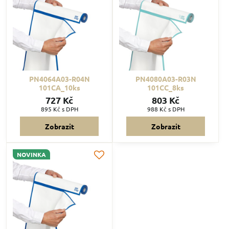
PN4064A03-R04N
PN4080A03-R03N
101CA_10ks
101CC_8ks
727 Kč
803 Kč
895 Kč
s DPH
988 Kč
s DPH
Zobrazit
Zobrazit
NOVINKA