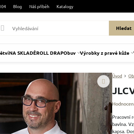
104
Blog
Náš příběh
Katalogy
Hledat
ětví
NA SKLADĚ
ROLL DRAP
Obuv
Výrobky z pravé kůže
Úvod
Ob
JLC
Hodnocen
Pracovní 
bavlna. V
kapsa. Dos