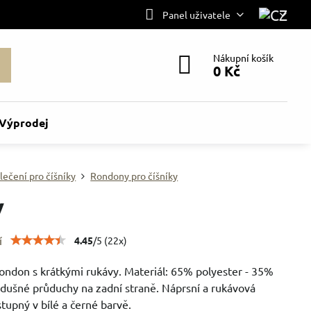
Panel uživatele
Nákupní košík
0 Kč
Výprodej
lečení pro číšníky
Rondony pro číšníky
V
í
4.45
/
5
(
22
x)
rondon s krátkými rukávy. Materiál: 65% polyester - 35%
zdušné průduchy na zadní straně. Náprsní a rukávová
tupný v bílé a černé barvě.