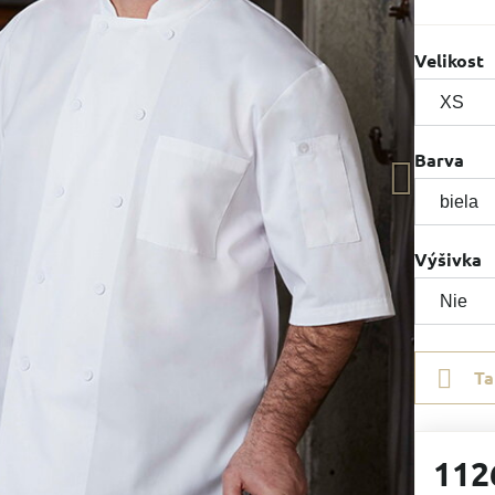
Velikost
Barva
Výšivka
Ta
112