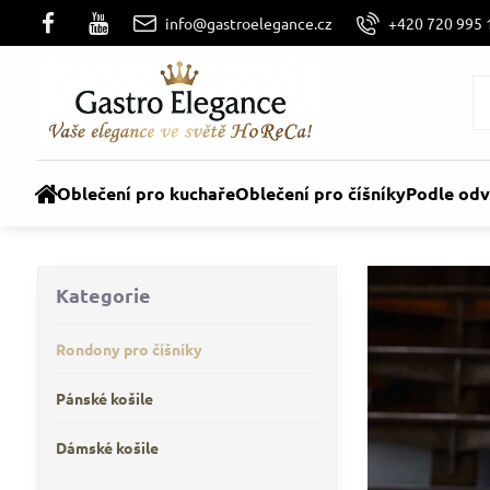
info@gastroelegance.cz
+420 720 995 
Oblečení pro kuchaře
Oblečení pro číšníky
Podle odv
Kategorie
Rondony pro číšníky
Pánské košile
Dámské košile