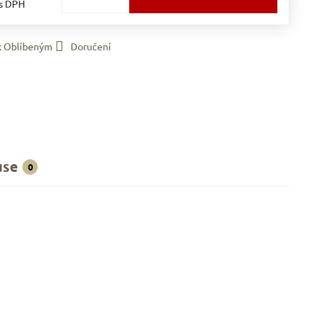
s DPH
 k Oblíbeným
Doručení
use
0