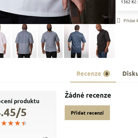
1362 Kč
Přidat
Recenze
Disk
0
Žádné recenze
cení produktu
4.45/5
Přidat recenzi
★★★★★
★★★★★
★★★★★