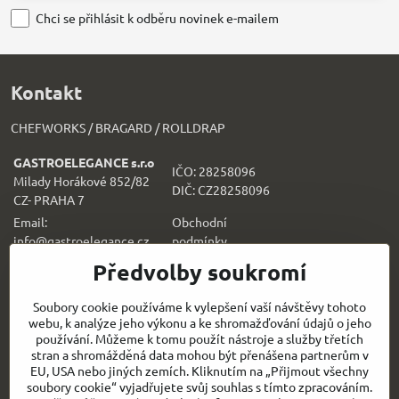
Chci se přihlásit k odběru novinek e-mailem
Kontakt
CHEFWORKS / BRAGARD / ROLLDRAP
GASTROELEGANCE s.r.o
IČO: 28258096
Milady Horákové 852/82
DIČ: CZ28258096
CZ- PRAHA 7
Email:
Obchodní
info@gastroelegance.cz
podmínk
y
Předvolby soukromí
Všechno k nákupu
Soubory cookie používáme k vylepšení vaší návštěvy tohoto
webu, k analýze jeho výkonu a ke shromažďování údajů o jeho
Sledujte naše novinky i na sítích:
používání. Můžeme k tomu použít nástroje a služby třetích
stran a shromážděná data mohou být přenášena partnerům v
Facebook
Instagram
EU, USA nebo jiných zemích. Kliknutím na „Přijmout všechny
soubory cookie“ vyjadřujete svůj souhlas s tímto zpracováním.