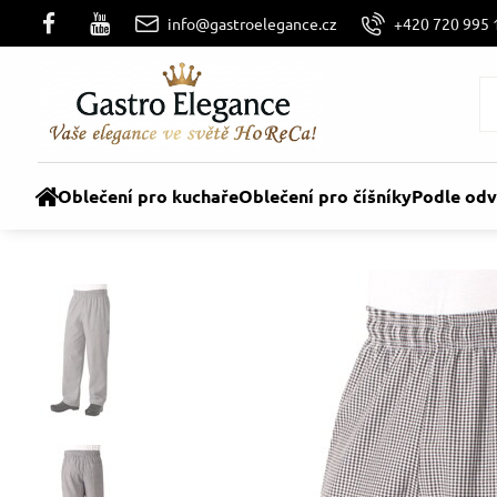
info@gastroelegance.cz
+420 720 995 
Oblečení pro kuchaře
Oblečení pro číšníky
Podle odv