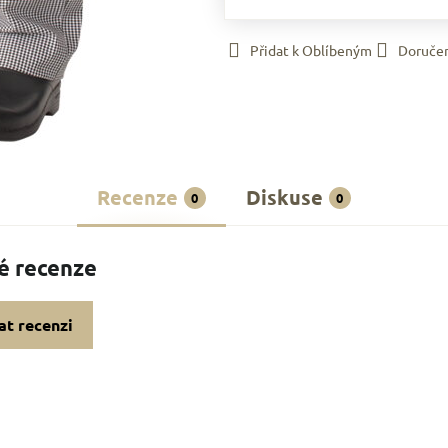
Přidat k Oblíbeným
Doruče
Recenze
Diskuse
0
0
é recenze
at recenzi