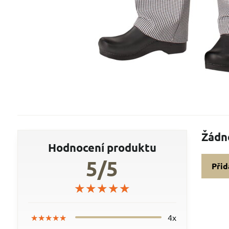
Žádn
Hodnocení produktu
5/5
Přid
★★★★★
★★★★★
★★★★★
★★★★★
★★★★★
★★★★★
4x