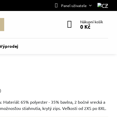
Panel uživatele
Nákupní košík
0 Kč
Výprodej
)
. Materiál: 65% polyester - 35% bavlna, 2 bočné vrecká a
možnosťou stiahnutia, krytý zips. Veľkosti od 2XS po 8XL.