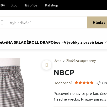
104
Blog
Náš příběh
Katalogy
Hledat
ětví
NA SKLADĚ
ROLL DRAP
Obuv
Výrobky z pravé kůže
Úvod
Zboží za super ceny
NBCP
Hodnocení
5
/
5
(
4
x
Pracovné nohavice pre kuchárov
1 zadné vrecko, Pružný pásec s 