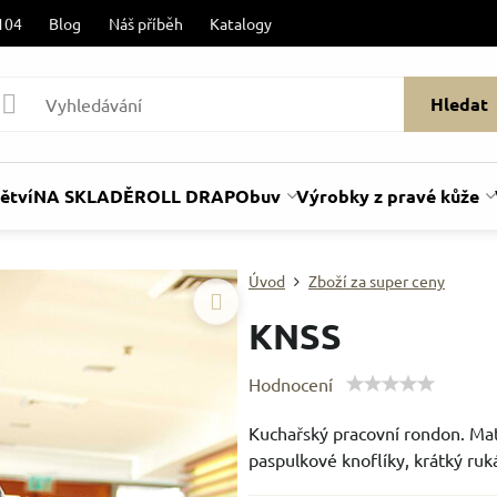
104
Blog
Náš příběh
Katalogy
Hledat
ětví
NA SKLADĚ
ROLL DRAP
Obuv
Výrobky z pravé kůže
Úvod
Zboží za super ceny
KNSS
Hodnocení
Kuchařský pracovní rondon. Mat
paspulkové knoflíky, krátký ruk