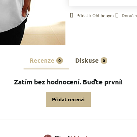
Přidat k Oblíbeným
Doruče
Recenze
Diskuse
0
0
Zatím bez hodnocení. Buďte první!
Přidat recenzi