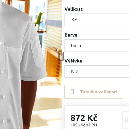
Velikost
Barva
Výšivka
Tabulka velikostí
872 Kč
1056 Kč
s DPH