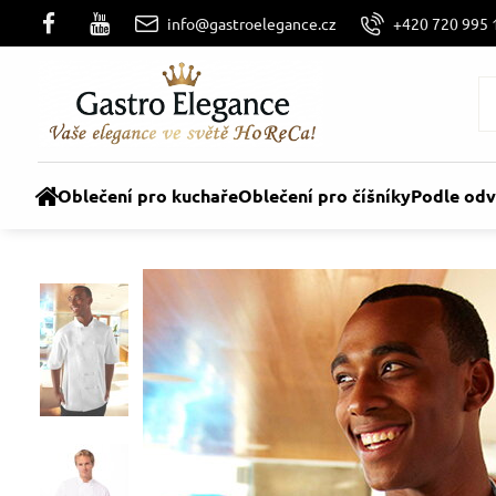
info@gastroelegance.cz
+420 720 995 
Oblečení pro kuchaře
Oblečení pro číšníky
Podle odv