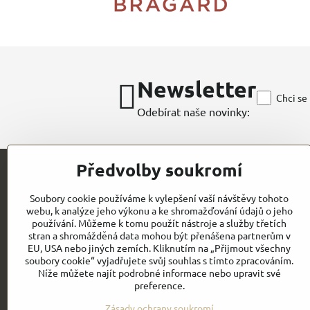
Newsletter
Chci se
Odebírat naše novinky:
Předvolby soukromí
Kontakt
Soubory cookie používáme k vylepšení vaší návštěvy tohoto
webu, k analýze jeho výkonu a ke shromažďování údajů o jeho
CHEFWORKS / BRAGARD / ROLLDRAP
používání. Můžeme k tomu použít nástroje a služby třetích
stran a shromážděná data mohou být přenášena partnerům v
GASTROELEGANCE s.r.o
EU, USA nebo jiných zemích. Kliknutím na „Přijmout všechny
IČO: 28258096
Milady Horákové 852/82
soubory cookie“ vyjadřujete svůj souhlas s tímto zpracováním.
DIČ: CZ28258096
CZ- PRAHA 7
Níže můžete najít podrobné informace nebo upravit své
preference.
Email:
Obchodní
info@gastroelegance.cz
podmínk
y
Zásady ochrany soukromí