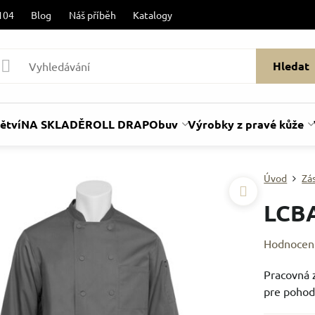
104
Blog
Náš příběh
Katalogy
Hledat
ětví
NA SKLADĚ
ROLL DRAP
Obuv
Výrobky z pravé kůže
Úvod
Zá
LCB
Hodnocen
Pracovná 
pre pohodl