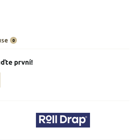
use
0
ďte první!