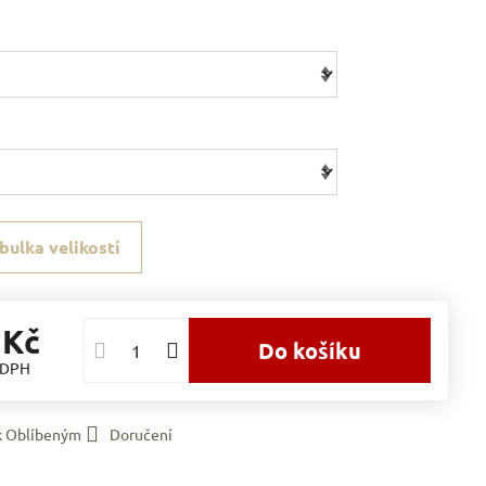
bulka velikostí
 Kč
Do košíku
 DPH
 k Oblíbeným
Doručení