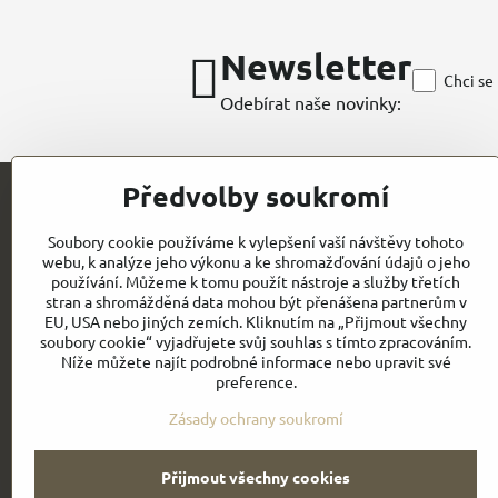
Newsletter
Chci se
Odebírat naše novinky:
Předvolby soukromí
Kontakt
Soubory cookie používáme k vylepšení vaší návštěvy tohoto
webu, k analýze jeho výkonu a ke shromažďování údajů o jeho
CHEFWORKS / BRAGARD / ROLLDRAP
používání. Můžeme k tomu použít nástroje a služby třetích
stran a shromážděná data mohou být přenášena partnerům v
GASTROELEGANCE s.r.o
EU, USA nebo jiných zemích. Kliknutím na „Přijmout všechny
IČO: 28258096
Milady Horákové 852/82
soubory cookie“ vyjadřujete svůj souhlas s tímto zpracováním.
DIČ: CZ28258096
Níže můžete najít podrobné informace nebo upravit své
CZ- PRAHA 7
preference.
Email:
Obchodní
info@gastroelegance.cz
podmínk
y
Zásady ochrany soukromí
Přijmout všechny cookies