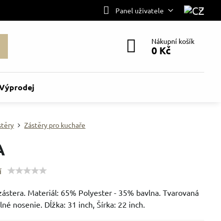
Panel uživatele
Nákupní košík
0 Kč
Výprodej
stěry
Zástěry pro kuchaře
A
í
zástera. Materiál: 65% Polyester - 35% bavlna. Tvarovaná
né nosenie. Dĺžka: 31 inch, Šírka: 22 inch.