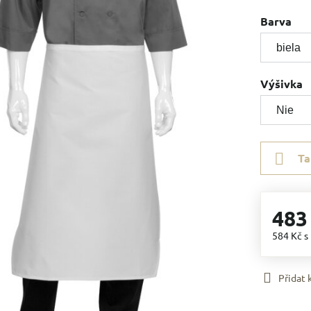
Barva
Výšivka
Ta
483
584 Kč
s
Přidat