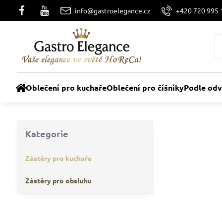
info@gastroelegance.cz
+420 720 995 
Oblečení pro kuchaře
Oblečení pro číšníky
Podle odv
Kategorie
Zástěry pro kuchaře
Zástěry pro obsluhu