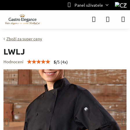
Panel uživatele
Zboží za super ceny
LWLJ
Hodnocení
5
/
5
(
4
x)