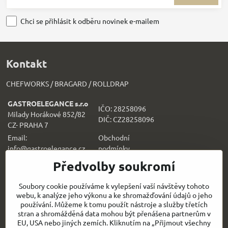
Chci se přihlásit k odběru novinek e-mailem
Kontakt
CHEFWORKS / BRAGARD / ROLLDRAP
GASTROELEGANCE s.r.o
IČO: 28258096
Milady Horákové 852/82
DIČ: CZ28258096
CZ- PRAHA 7
Email:
Obchodní
info@gastroelegance.cz
podmínk
y
Předvolby soukromí
Všechno k nákupu
Soubory cookie používáme k vylepšení vaší návštěvy tohoto
webu, k analýze jeho výkonu a ke shromažďování údajů o jeho
Sledujte naše novinky i na sítích:
používání. Můžeme k tomu použít nástroje a služby třetích
stran a shromážděná data mohou být přenášena partnerům v
Facebook
Instagram
EU, USA nebo jiných zemích. Kliknutím na „Přijmout všechny