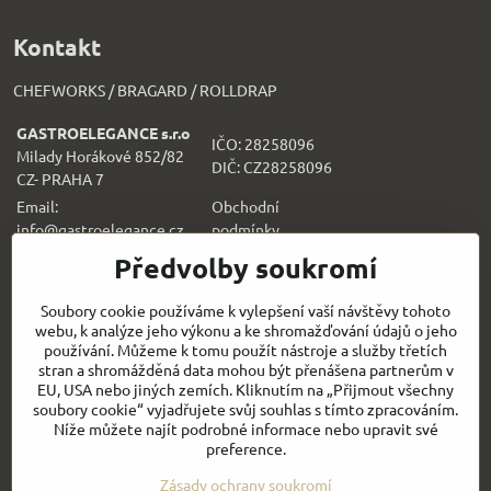
Kontakt
CHEFWORKS / BRAGARD / ROLLDRAP
GASTROELEGANCE s.r.o
IČO: 28258096
Milady Horákové 852/82
DIČ: CZ28258096
CZ- PRAHA 7
Email:
Obchodní
info@gastroelegance.cz
podmínk
y
Předvolby soukromí
Všechno k nákupu
Soubory cookie používáme k vylepšení vaší návštěvy tohoto
webu, k analýze jeho výkonu a ke shromažďování údajů o jeho
Sledujte naše novinky i na sítích:
používání. Můžeme k tomu použít nástroje a služby třetích
stran a shromážděná data mohou být přenášena partnerům v
Facebook
Instagram
EU, USA nebo jiných zemích. Kliknutím na „Přijmout všechny
soubory cookie“ vyjadřujete svůj souhlas s tímto zpracováním.
Níže můžete najít podrobné informace nebo upravit své
Rychlý kontakt
preference.
Zásady ochrany soukromí