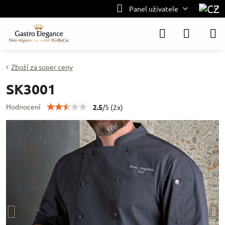
Panel uživatele
Zboží za super ceny
SK3001
Hodnocení
2.5
/
5
(
2
x)