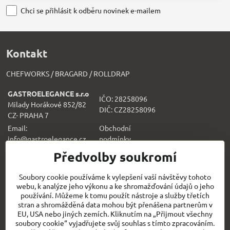
Chci se přihlásit k odběru novinek e-mailem
Kontakt
CHEFWORKS / BRAGARD / ROLLDRAP
GASTROELEGANCE s.r.o
IČO: 28258096
Milady Horákové 852/82
DIČ: CZ28258096
CZ- PRAHA 7
Email:
Obchodní
info@gastroelegance.cz
podmínk
y
Předvolby soukromí
Všechno k nákupu
Soubory cookie používáme k vylepšení vaší návštěvy tohoto
webu, k analýze jeho výkonu a ke shromažďování údajů o jeho
Sledujte naše novinky i na sítích:
používání. Můžeme k tomu použít nástroje a služby třetích
stran a shromážděná data mohou být přenášena partnerům v
Facebook
Instagram
EU, USA nebo jiných zemích. Kliknutím na „Přijmout všechny
soubory cookie“ vyjadřujete svůj souhlas s tímto zpracováním.