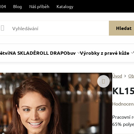
104
Blog
Náš příběh
Katalogy
Hledat
ětví
NA SKLADĚ
ROLL DRAP
Obuv
Výrobky z pravé kůže
Úvod
Ob
KL1
Hodnocen
Pracovní r
65% polye