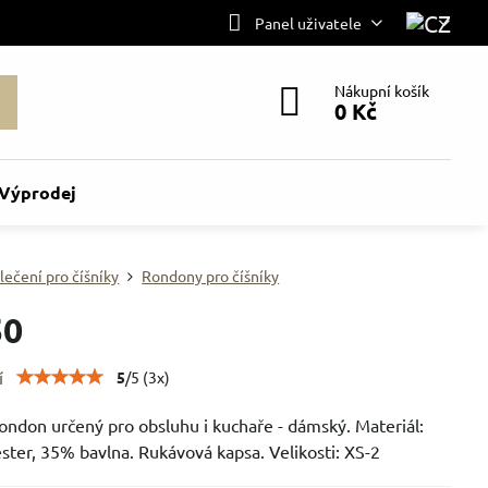
Panel uživatele
Nákupní košík
0 Kč
Výprodej
lečení pro číšníky
Rondony pro číšníky
50
í
5
/
5
(
3
x)
ondon určený pro obsluhu i kuchaře - dámský. Materiál:
ster, 35% bavlna. Rukávová kapsa. Velikosti: XS-2