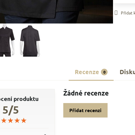
Přidat
Recenze
Disk
0
Žádné recenze
cení produktu
5/5
Přidat recenzi
★★★★★
★★★★★
★★★★★