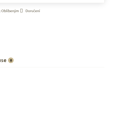
 k Oblíbeným
Doručení
use
0