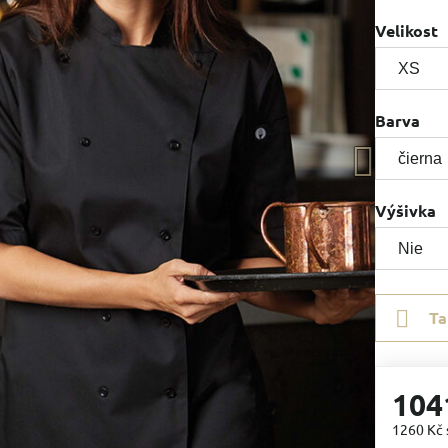
Velikost
Barva
Výšivka
Ta
104
1260 Kč