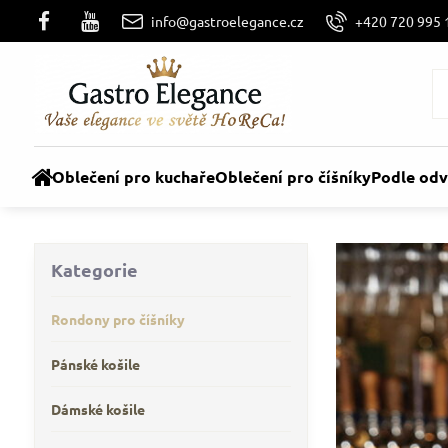
info@gastroelegance.cz
+420 720 995 
Oblečení pro kuchaře
Oblečení pro číšníky
Podle odv
Kategorie
Rondony pro číšníky
Pánské košile
Dámské košile