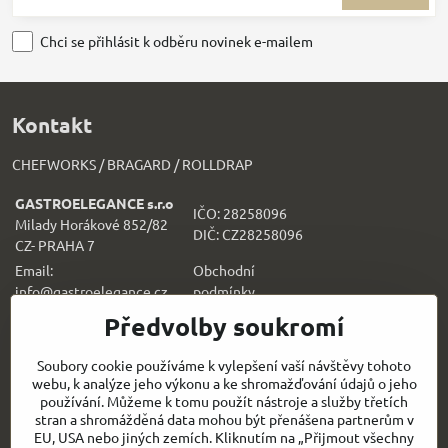
Chci se přihlásit k odběru novinek e-mailem
Kontakt
CHEFWORKS / BRAGARD / ROLLDRAP
GASTROELEGANCE s.r.o
IČO: 28258096
Milady Horákové 852/82
DIČ: CZ28258096
CZ- PRAHA 7
Email:
Obchodní
info@gastroelegance.cz
podmínk
y
Předvolby soukromí
Všechno k nákupu
Soubory cookie používáme k vylepšení vaší návštěvy tohoto
webu, k analýze jeho výkonu a ke shromažďování údajů o jeho
Sledujte naše novinky i na sítích:
používání. Můžeme k tomu použít nástroje a služby třetích
stran a shromážděná data mohou být přenášena partnerům v
Facebook
Instagram
EU, USA nebo jiných zemích. Kliknutím na „Přijmout všechny