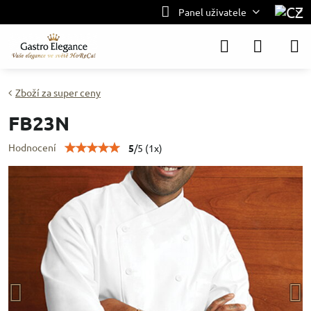
Panel uživatele
Zboží za super ceny
FB23N
Hodnocení
5
/
5
(
1
x)