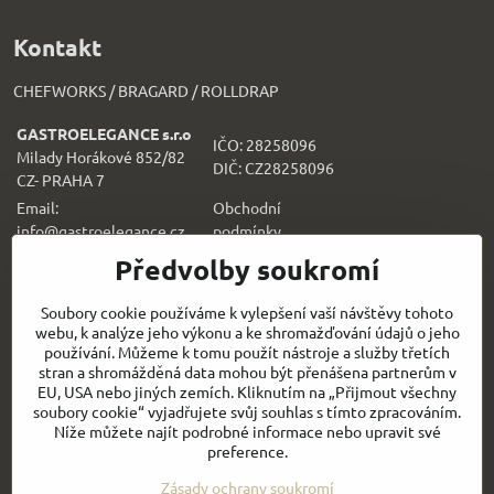
Kontakt
CHEFWORKS / BRAGARD / ROLLDRAP
GASTROELEGANCE s.r.o
IČO: 28258096
Milady Horákové 852/82
DIČ: CZ28258096
CZ- PRAHA 7
Email:
Obchodní
info@gastroelegance.cz
podmínk
y
Předvolby soukromí
Všechno k nákupu
Soubory cookie používáme k vylepšení vaší návštěvy tohoto
webu, k analýze jeho výkonu a ke shromažďování údajů o jeho
Sledujte naše novinky i na sítích:
používání. Můžeme k tomu použít nástroje a služby třetích
stran a shromážděná data mohou být přenášena partnerům v
Facebook
Instagram
EU, USA nebo jiných zemích. Kliknutím na „Přijmout všechny
soubory cookie“ vyjadřujete svůj souhlas s tímto zpracováním.
Níže můžete najít podrobné informace nebo upravit své
Rychlý kontakt
preference.
Zásady ochrany soukromí