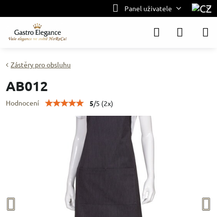
Panel uživatele
Zástěry pro obsluhu
AB012
Hodnocení
5
/
5
(
2
x)