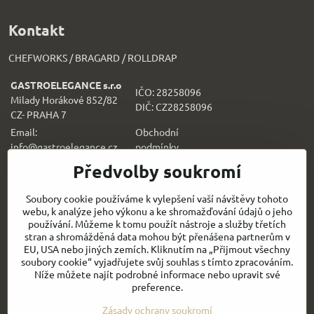
Kontakt
CHEFWORKS / BRAGARD / ROLLDRAP
GASTROELEGANCE s.r.o
IČO: 28258096
Milady Horákové 852/82
DIČ: CZ28258096
CZ- PRAHA 7
Email:
Obchodní
info@gastroelegance.cz
podmínk
y
Předvolby soukromí
Všechno k nákupu
Soubory cookie používáme k vylepšení vaší návštěvy tohoto
webu, k analýze jeho výkonu a ke shromažďování údajů o jeho
Sledujte naše novinky i na sítích:
používání. Můžeme k tomu použít nástroje a služby třetích
stran a shromážděná data mohou být přenášena partnerům v
Facebook
Instagram
EU, USA nebo jiných zemích. Kliknutím na „Přijmout všechny
soubory cookie“ vyjadřujete svůj souhlas s tímto zpracováním.
Níže můžete najít podrobné informace nebo upravit své
Rychlý kontakt
preference.
Zásady ochrany soukromí