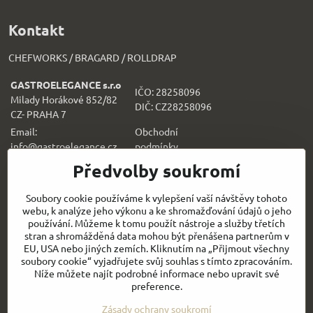
Kontakt
CHEFWORKS / BRAGARD / ROLLDRAP
GASTROELEGANCE s.r.o
IČO: 28258096
Milady Horákové 852/82
DIČ: CZ28258096
CZ- PRAHA 7
Email:
Obchodní
info@gastroelegance.cz
podmínk
y
Předvolby soukromí
Všechno k nákupu
Soubory cookie používáme k vylepšení vaší návštěvy tohoto
webu, k analýze jeho výkonu a ke shromažďování údajů o jeho
Sledujte naše novinky i na sítích:
používání. Můžeme k tomu použít nástroje a služby třetích
stran a shromážděná data mohou být přenášena partnerům v
Facebook
Instagram
EU, USA nebo jiných zemích. Kliknutím na „Přijmout všechny
soubory cookie“ vyjadřujete svůj souhlas s tímto zpracováním.
Níže můžete najít podrobné informace nebo upravit své
Rychlý kontakt
preference.
Zásady ochrany soukromí