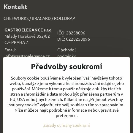
Kontakt
CHEFWORKS / BRAGARD / ROLLDRAP
GASTROELEGANCE s.r.o
IČO: 28258096
Milady Horákové 852/82
DIČ: CZ28258096
CZ- PRAHA 7
Email:
Obchodní
info@gastroelegance.cz
podmínk
y
Předvolby soukromí
Všechno k nákupu
Soubory cookie používáme k vylepšení vaší návštěvy tohoto
webu, k analýze jeho výkonu a ke shromažďování údajů o jeho
Sledujte naše novinky i na sítích:
používání. Můžeme k tomu použít nástroje a služby třetích
stran a shromážděná data mohou být přenášena partnerům v
Facebook
Instagram
EU, USA nebo jiných zemích. Kliknutím na „Přijmout všechny
soubory cookie“ vyjadřujete svůj souhlas s tímto zpracováním.
Níže můžete najít podrobné informace nebo upravit své
Rychlý kontakt
preference.
Zásady ochrany soukromí