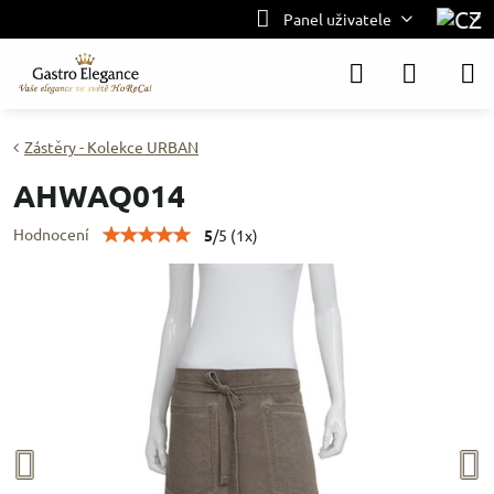
Panel uživatele
Zástěry - Kolekce URBAN
AHWAQ014
Hodnocení
5
/
5
(
1
x)