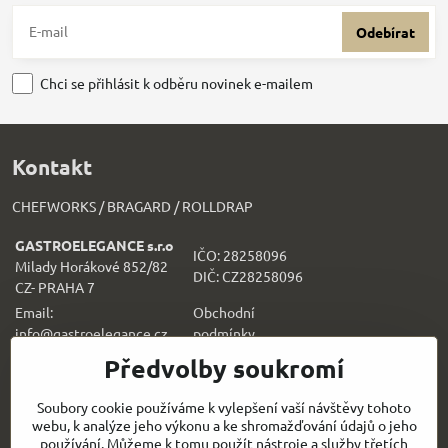
Odebírat
Chci se přihlásit k odběru novinek e-mailem
Kontakt
CHEFWORKS / BRAGARD / ROLLDRAP
GASTROELEGANCE s.r.o
IČO: 28258096
Milady Horákové 852/82
DIČ: CZ28258096
CZ- PRAHA 7
Email:
Obchodní
info@gastroelegance.cz
podmínk
y
Předvolby soukromí
Všechno k nákupu
Soubory cookie používáme k vylepšení vaší návštěvy tohoto
webu, k analýze jeho výkonu a ke shromažďování údajů o jeho
Sledujte naše novinky i na sítích:
používání. Můžeme k tomu použít nástroje a služby třetích