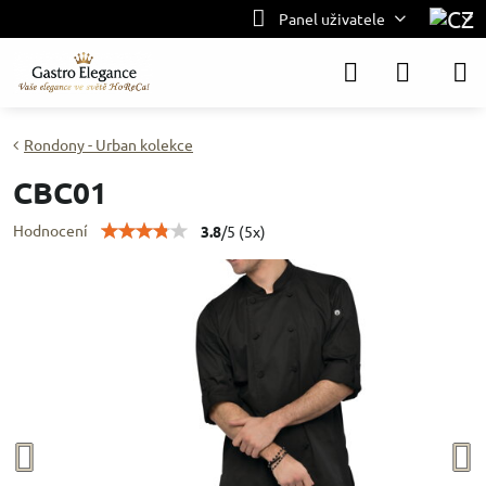
Panel uživatele
Rondony - Urban kolekce
CBC01
Hodnocení
3.8
/
5
(
5
x)