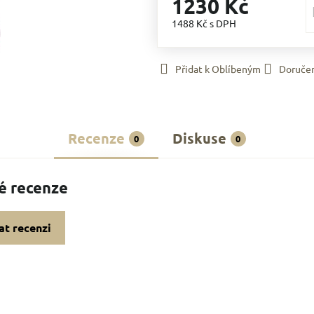
1230 Kč
1488 Kč
s DPH
Přidat k Oblíbeným
Doruče
Recenze
Diskuse
0
0
é recenze
at recenzi