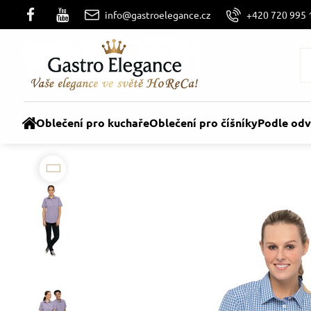
info@gastroelegance.cz
+420 720 995 
Oblečení pro kuchaře
Oblečení pro číšníky
Podle odv