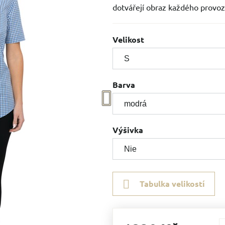
dotvářejí obraz každého provoz
Velikost
Barva
Výšivka
Tabulka velikostí