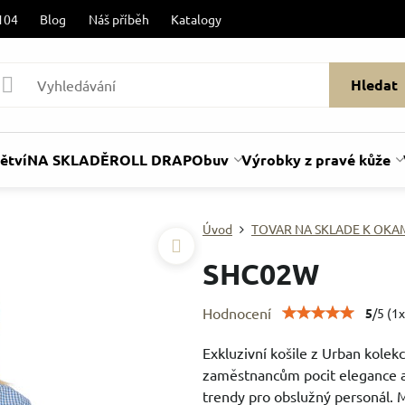
104
Blog
Náš příběh
Katalogy
Hledat
ětví
NA SKLADĚ
ROLL DRAP
Obuv
Výrobky z pravé kůže
Úvod
TOVAR NA SKLADE K OK
SHC02W
Hodnocení
5
/
5
(
1
x
Exkluzivní košile z Urban kole
zaměstnancům pocit elegance a 
trendy pro obslužný personál. 