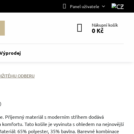
Panel uživatele
Nákupní košík
0 Kč
Výprodej
AMŽITÉMU ODBERU
)
kce. Příjemný materiál s moderním střihem dodává
komfortu. Tato košile je vyvinuta s ohledem na nejnovější
Materiál: 65% polyester, 35% bavlna. Barevné kombinace