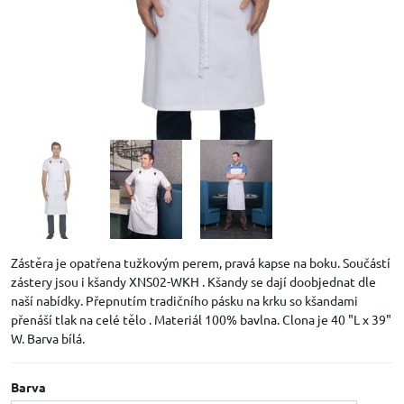
Zástěra je opatřena tužkovým perem, pravá kapse na boku. Součástí
zástery jsou i kšandy XNS02-WKH . Kšandy se dají doobjednat dle
naší nabídky. Přepnutím tradičního pásku na krku so kšandami
přenáší tlak na celé tělo . Materiál 100% bavlna. Clona je 40 "L x 39"
W. Barva bílá.
Barva