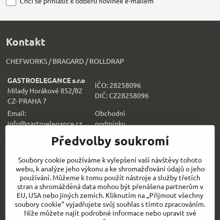
Chci se přihlásit k odběru novinek e-mailem
Kontakt
CHEFWORKS / BRAGARD / ROLLDRAP
GASTROELEGANCE s.r.o
IČO: 28258096
Milady Horákové 852/82
DIČ: CZ28258096
CZ- PRAHA 7
Email:
Obchodní
info@gastroelegance.cz
podmínk
y
Předvolby soukromí
Všechno k nákupu
Soubory cookie používáme k vylepšení vaší návštěvy tohoto
webu, k analýze jeho výkonu a ke shromažďování údajů o jeho
Sledujte naše novinky i na sítích:
používání. Můžeme k tomu použít nástroje a služby třetích
stran a shromážděná data mohou být přenášena partnerům v
Facebook
Instagram
EU, USA nebo jiných zemích. Kliknutím na „Přijmout všechny
soubory cookie“ vyjadřujete svůj souhlas s tímto zpracováním.
Níže můžete najít podrobné informace nebo upravit své
Rychlý kontakt