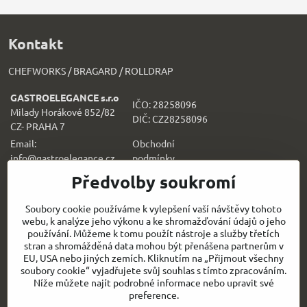
Kontakt
CHEFWORKS / BRAGARD / ROLLDRAP
GASTROELEGANCE s.r.o
IČO: 28258096
Milady Horákové 852/82
DIČ: CZ28258096
CZ- PRAHA 7
Email:
Obchodní
info@gastroelegance.cz
podmínk
y
Předvolby soukromí
Všechno k nákupu
Soubory cookie používáme k vylepšení vaší návštěvy tohoto
webu, k analýze jeho výkonu a ke shromažďování údajů o jeho
Sledujte naše novinky i na sítích:
používání. Můžeme k tomu použít nástroje a služby třetích
stran a shromážděná data mohou být přenášena partnerům v
Facebook
Instagram
EU, USA nebo jiných zemích. Kliknutím na „Přijmout všechny
soubory cookie“ vyjadřujete svůj souhlas s tímto zpracováním.
Níže můžete najít podrobné informace nebo upravit své
Rychlý kontakt
preference.