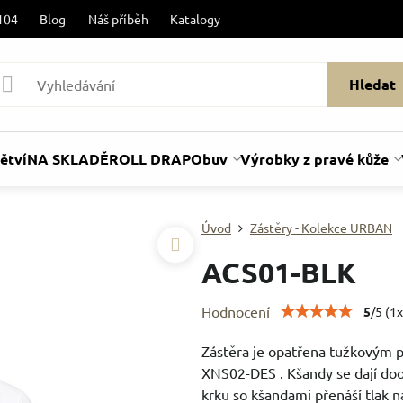
104
Blog
Náš příběh
Katalogy
Hledat
ětví
NA SKLADĚ
ROLL DRAP
Obuv
Výrobky z pravé kůže
Úvod
Zástěry - Kolekce URBAN
ACS01-BLK
Hodnocení
5
/
5
(
1
x
Zástěra je opatřena tužkovým p
XNS02-DES . Kšandy se dají doo
krku so kšandami přenáší tlak n