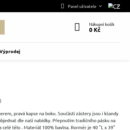
Panel uživatele
Nákupní košík
0 Kč
Výprodej
)
erem, pravá kapse na boku. Součástí zástery jsou i kšandy
bjednat dle naší nabídky. Přepnutím tradičního pásku na
a celé tělo . Materiál 100% bavlna. Rorměr je 40 "L x 39"