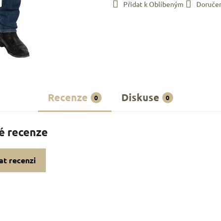
Přidat k Oblíbeným
Doruče
Recenze
Diskuse
0
0
é recenze
at recenzi