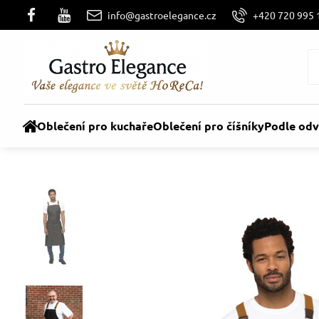
info@gastroelegance.cz
+420 720 995 
Oblečení pro kuchaře
Oblečení pro číšníky
Podle odv