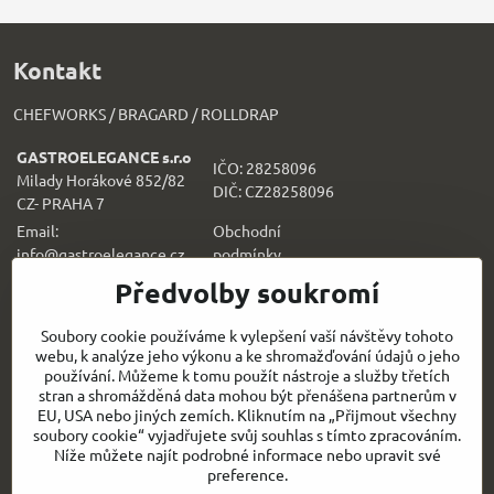
Kontakt
CHEFWORKS / BRAGARD / ROLLDRAP
GASTROELEGANCE s.r.o
IČO: 28258096
Milady Horákové 852/82
DIČ: CZ28258096
CZ- PRAHA 7
Email:
Obchodní
info@gastroelegance.cz
podmínk
y
Předvolby soukromí
Všechno k nákupu
Soubory cookie používáme k vylepšení vaší návštěvy tohoto
webu, k analýze jeho výkonu a ke shromažďování údajů o jeho
Sledujte naše novinky i na sítích:
používání. Můžeme k tomu použít nástroje a služby třetích
stran a shromážděná data mohou být přenášena partnerům v
Facebook
Instagram
EU, USA nebo jiných zemích. Kliknutím na „Přijmout všechny
soubory cookie“ vyjadřujete svůj souhlas s tímto zpracováním.
Níže můžete najít podrobné informace nebo upravit své
Rychlý kontakt
preference.