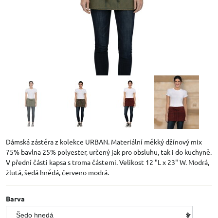
Dámská zástěra z kolekce URBAN. Materiální měkký džínový mix
75% bavlna 25% polyester, určený jak pro obsluhu, tak i do kuchyně.
V přední části kapsa s troma částemi. Velikost 12 "L x 23" W. Modrá,
žlutá, šedá hnědá, červeno modrá.
Barva