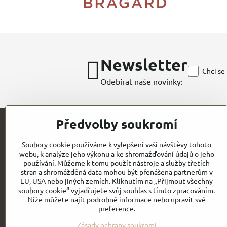
Newsletter
Chci se
Odebírat naše novinky:
Předvolby soukromí
Kontakt
Soubory cookie používáme k vylepšení vaší návštěvy tohoto
webu, k analýze jeho výkonu a ke shromažďování údajů o jeho
CHEFWORKS / BRAGARD / ROLLDRAP
používání. Můžeme k tomu použít nástroje a služby třetích
stran a shromážděná data mohou být přenášena partnerům v
GASTROELEGANCE s.r.o
EU, USA nebo jiných zemích. Kliknutím na „Přijmout všechny
IČO: 28258096
Milady Horákové 852/82
soubory cookie“ vyjadřujete svůj souhlas s tímto zpracováním.
DIČ: CZ28258096
CZ- PRAHA 7
Níže můžete najít podrobné informace nebo upravit své
preference.
Email:
Obchodní
info@gastroelegance.cz
podmínk
y
Zásady ochrany soukromí