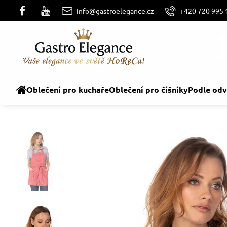
info@gastroelegance.cz
+420 720 995 
Oblečení pro kuchaře
Oblečení pro číšníky
Podle odv