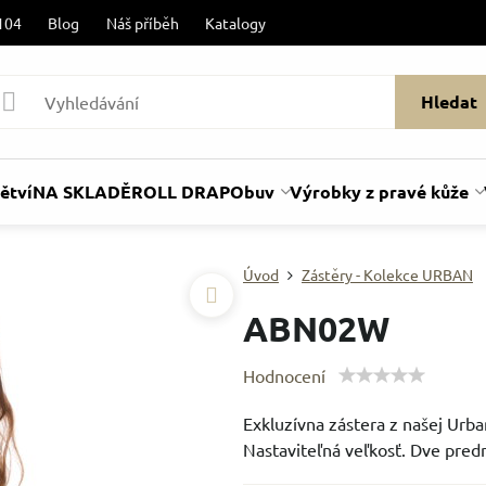
104
Blog
Náš příběh
Katalogy
Hledat
ětví
NA SKLADĚ
ROLL DRAP
Obuv
Výrobky z pravé kůže
Úvod
Zástěry - Kolekce URBAN
ABN02W
Hodnocení
Exkluzívna zástera z našej Urba
Nastaviteľná veľkosť. Dve predn