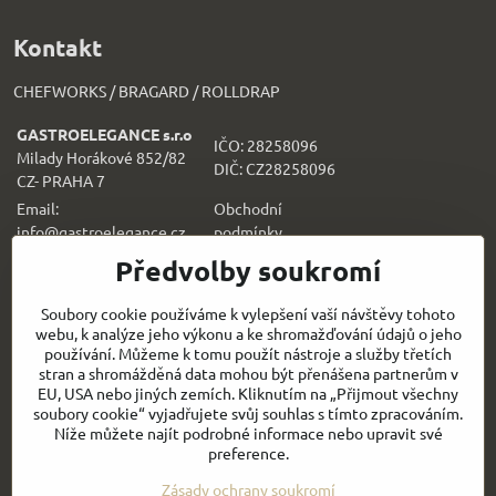
Kontakt
CHEFWORKS / BRAGARD / ROLLDRAP
GASTROELEGANCE s.r.o
IČO: 28258096
Milady Horákové 852/82
DIČ: CZ28258096
CZ- PRAHA 7
Email:
Obchodní
info@gastroelegance.cz
podmínk
y
Předvolby soukromí
Všechno k nákupu
Soubory cookie používáme k vylepšení vaší návštěvy tohoto
webu, k analýze jeho výkonu a ke shromažďování údajů o jeho
Sledujte naše novinky i na sítích:
používání. Můžeme k tomu použít nástroje a služby třetích
stran a shromážděná data mohou být přenášena partnerům v
Facebook
Instagram
EU, USA nebo jiných zemích. Kliknutím na „Přijmout všechny
soubory cookie“ vyjadřujete svůj souhlas s tímto zpracováním.
Níže můžete najít podrobné informace nebo upravit své
Rychlý kontakt
preference.
Zásady ochrany soukromí