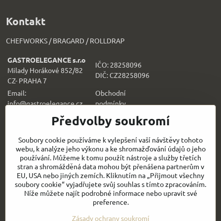
Kontakt
CHEFWORKS / BRAGARD / ROLLDRAP
GASTROELEGANCE s.r.o
IČO: 28258096
Milady Horákové 852/82
DIČ: CZ28258096
CZ- PRAHA 7
Email:
Obchodní
info@gastroelegance.cz
podmínk
y
Předvolby soukromí
Všechno k nákupu
Soubory cookie používáme k vylepšení vaší návštěvy tohoto
webu, k analýze jeho výkonu a ke shromažďování údajů o jeho
Sledujte naše novinky i na sítích:
používání. Můžeme k tomu použít nástroje a služby třetích
stran a shromážděná data mohou být přenášena partnerům v
Facebook
Instagram
EU, USA nebo jiných zemích. Kliknutím na „Přijmout všechny
soubory cookie“ vyjadřujete svůj souhlas s tímto zpracováním.
Níže můžete najít podrobné informace nebo upravit své
Rychlý kontakt
preference.
Zásady ochrany soukromí