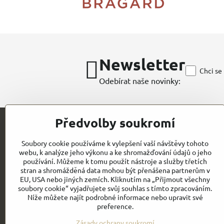
Newsletter
Chci se
Odebírat naše novinky:
Předvolby soukromí
Kontakt
Soubory cookie používáme k vylepšení vaší návštěvy tohoto
webu, k analýze jeho výkonu a ke shromažďování údajů o jeho
CHEFWORKS / BRAGARD / ROLLDRAP
používání. Můžeme k tomu použít nástroje a služby třetích
stran a shromážděná data mohou být přenášena partnerům v
GASTROELEGANCE s.r.o
EU, USA nebo jiných zemích. Kliknutím na „Přijmout všechny
IČO: 28258096
Milady Horákové 852/82
soubory cookie“ vyjadřujete svůj souhlas s tímto zpracováním.
DIČ: CZ28258096
CZ- PRAHA 7
Níže můžete najít podrobné informace nebo upravit své
preference.
Email:
Obchodní
info@gastroelegance.cz
podmínk
y
Zásady ochrany soukromí