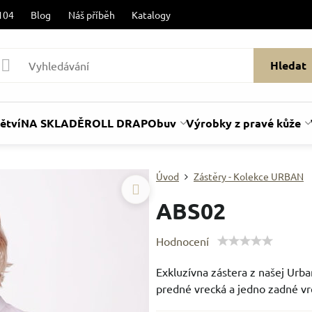
104
Blog
Náš příběh
Katalogy
Hledat
ětví
NA SKLADĚ
ROLL DRAP
Obuv
Výrobky z pravé kůže
Úvod
Zástěry - Kolekce URBAN
ABS02
Hodnocení
Exkluzívna zástera z našej Urba
predné vrecká a jedno zadné vr