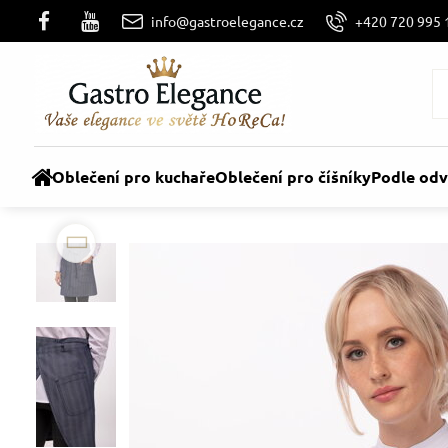
info@gastroelegance.cz
+420 720 995 
Oblečení pro kuchaře
Oblečení pro číšníky
Podle odv