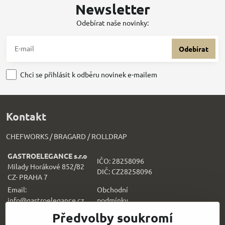
Newsletter
Odebírat naše novinky:
Odebírat
Chci se přihlásit k odběru novinek e-mailem
Kontakt
CHEFWORKS / BRAGARD / ROLLDRAP
GASTROELEGANCE s.r.o
IČO: 28258096
Milady Horákové 852/82
DIČ: CZ28258096
CZ- PRAHA 7
Email:
Obchodní
info@gastroelegance.cz
podmínk
y
Předvolby soukromí