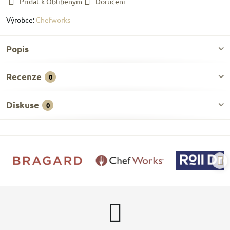
Přidat k Oblíbeným
Doručení
Výrobce:
Chefworks
Popis
Recenze
0
Diskuse
0