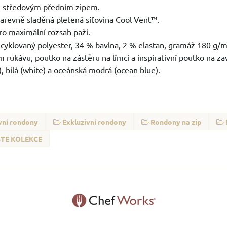
e středovým předním zipem.
arevně sladěná pletená síťovina Cool Vent™.
ro maximální rozsah paží.
cyklovaný polyester, 34 % bavlna, 2 % elastan, gramáž 180 g/m
rukávu, poutko na zástěru na límci a inspirativní poutko na za
), bílá (white) a oceánská modrá (ocean blue).
vní rondony
Exkluzivní rondony
Rondony na zip
TE KOLEKCE