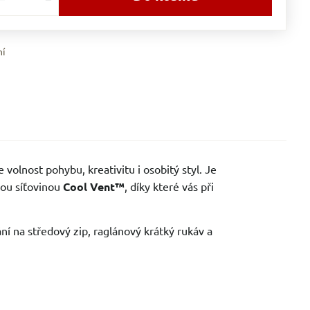
ní
olnost pohybu, kreativitu i osobitý styl. Je
ou síťovinou
Cool Vent™
, díky které vás při
ní na středový zip, raglánový krátký rukáv a