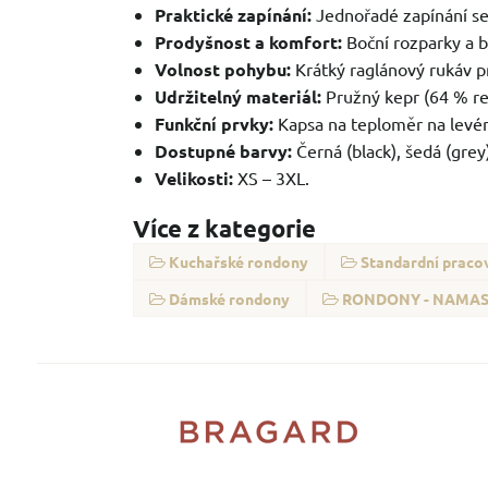
Praktické zapínání:
Jednořadé zapínání s
Prodyšnost a komfort:
Boční rozparky a b
Volnost pohybu:
Krátký raglánový rukáv p
Udržitelný materiál:
Pružný kepr (64 % re
Funkční prvky:
Kapsa na teploměr na levém 
Dostupné barvy:
Černá (black), šedá (grey
Velikosti:
XS – 3XL.
Více z kategorie
Kuchařské rondony
Standardní praco
Dámské rondony
RONDONY - NAMAS