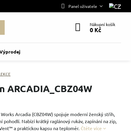
Panel uživatele
Nákupní košík
0 Kč
Výprodej
LEKCE
on ARCADIA_CBZ04W
Works Arcadia (CBZ04W) spojuje moderní ženský střih,
 pohodlí. Nabízí krátký raglánový rukáv, zapínání na zip,
Vent™ a praktickou kapsu na teploměr.
Čtěte více