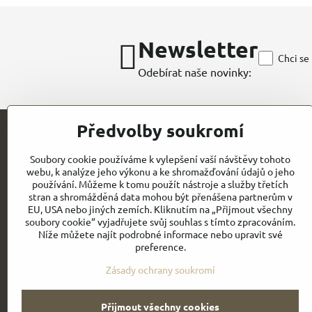
Newsletter
Chci se
Odebírat naše novinky:
Předvolby soukromí
Kontakt
Soubory cookie používáme k vylepšení vaší návštěvy tohoto
webu, k analýze jeho výkonu a ke shromažďování údajů o jeho
CHEFWORKS / BRAGARD / ROLLDRAP
používání. Můžeme k tomu použít nástroje a služby třetích
stran a shromážděná data mohou být přenášena partnerům v
GASTROELEGANCE s.r.o
EU, USA nebo jiných zemích. Kliknutím na „Přijmout všechny
IČO: 28258096
Milady Horákové 852/82
soubory cookie“ vyjadřujete svůj souhlas s tímto zpracováním.
DIČ: CZ28258096
CZ- PRAHA 7
Níže můžete najít podrobné informace nebo upravit své
preference.
Email:
Obchodní
info@gastroelegance.cz
podmínk
y
Zásady ochrany soukromí
Přijmout všechny cookies