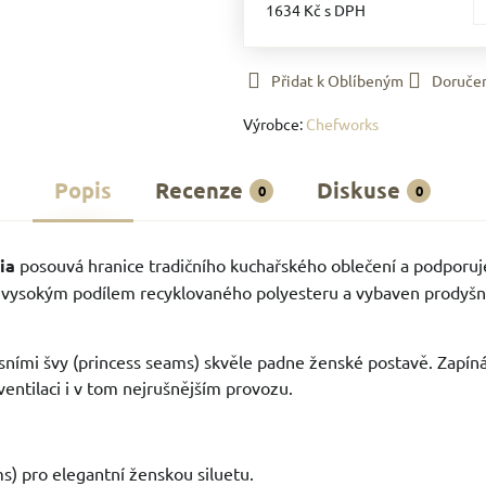
1634 Kč
s DPH
Přidat k Oblíbeným
Doruče
Výrobce:
Chefworks
Popis
Recenze
Diskuse
0
0
ia
posouvá hranice tradičního kuchařského oblečení a podporuje v
s vysokým podílem recyklovaného polyesteru a vybaven prodyšn
rsními švy (princess seams) skvěle padne ženské postavě. Zapíná
 ventilaci i v tom nejrušnějším provozu.
ms) pro elegantní ženskou siluetu.