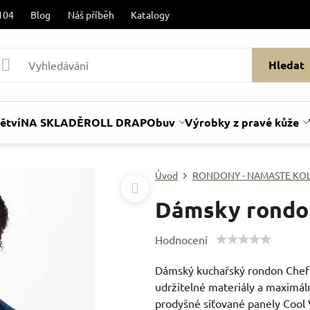
104
Blog
Náš příběh
Katalogy
Hledat
ětví
NA SKLADĚ
ROLL DRAP
Obuv
Výrobky z pravé kůže
Úvod
RONDONY - NAMASTE KO
Dámsky rond
Hodnocení
Dámský kuchařský rondon Chef 
udržitelné materiály a maximální
prodyšné síťované panely Cool 