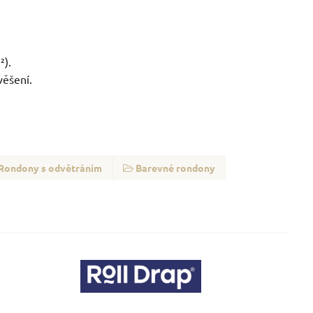
²).
věšení.
Rondony s odvětráním
Barevné rondony