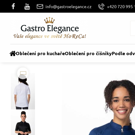
info@gastroelegance.cz
+420 720 995 
Oblečení pro kuchaře
Oblečení pro číšníky
Podle odv