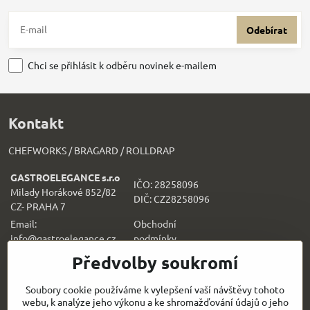
Odebírat
Chci se přihlásit k odběru novinek e-mailem
Kontakt
CHEFWORKS / BRAGARD / ROLLDRAP
GASTROELEGANCE s.r.o
IČO: 28258096
Milady Horákové 852/82
DIČ: CZ28258096
CZ- PRAHA 7
Email:
Obchodní
info@gastroelegance.cz
podmínk
y
Předvolby soukromí
Všechno k nákupu
Soubory cookie používáme k vylepšení vaší návštěvy tohoto
webu, k analýze jeho výkonu a ke shromažďování údajů o jeho