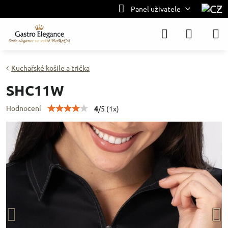
Panel uživatele
Kuchařské košile a trička
SHC11W
Hodnocení
4
/
5
(
1
x)