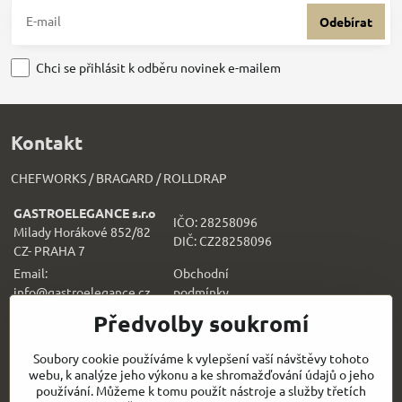
Odebírat
Chci se přihlásit k odběru novinek e-mailem
Kontakt
CHEFWORKS / BRAGARD / ROLLDRAP
GASTROELEGANCE s.r.o
IČO: 28258096
Milady Horákové 852/82
DIČ: CZ28258096
CZ- PRAHA 7
Email:
Obchodní
info@gastroelegance.cz
podmínk
y
Předvolby soukromí
Všechno k nákupu
Soubory cookie používáme k vylepšení vaší návštěvy tohoto
webu, k analýze jeho výkonu a ke shromažďování údajů o jeho
Sledujte naše novinky i na sítích:
používání. Můžeme k tomu použít nástroje a služby třetích