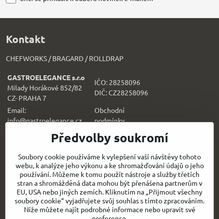
Kontakt
CHEFWORKS / BRAGARD / ROLLDRAP
GASTROELEGANCE s.r.o
IČO: 28258096
Milady Horákové 852/82
DIČ: CZ28258096
CZ- PRAHA 7
Email:
Obchodní
info@gastroelegance.cz
podmínk
y
Předvolby soukromí
Všechno k nákupu
Soubory cookie používáme k vylepšení vaší návštěvy tohoto
webu, k analýze jeho výkonu a ke shromažďování údajů o jeho
Sledujte naše novinky i na sítích:
používání. Můžeme k tomu použít nástroje a služby třetích
stran a shromážděná data mohou být přenášena partnerům v
Facebook
Instagram
EU, USA nebo jiných zemích. Kliknutím na „Přijmout všechny
soubory cookie“ vyjadřujete svůj souhlas s tímto zpracováním.
Níže můžete najít podrobné informace nebo upravit své
Rychlý kontakt
preference.