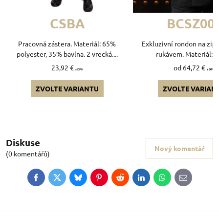
CSBA
BCSZ00
Pracovná zástera. Materiál: 65%
Exkluzivní rondon na zip 
polyester, 35% bavlna. 2 vrecká....
rukávem. Materiál: 6
23,92 €
od 64,72 €
s DPH
s DPH
ZVOLTE VARIANTU
ZVOLTE VARIAN
Diskuse
Nový komentář
(0 komentářů)
Facebook
Twitter
Bluesky
Pinterest
Reddit
LinkedIn
WhatsApp
E-
mail