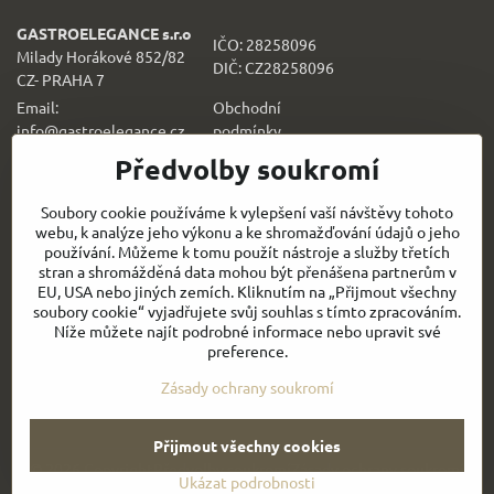
GASTROELEGANCE s.r.o
IČO: 28258096
Milady Horákové 852/82
DIČ: CZ28258096
CZ- PRAHA 7
Email:
Obchodní
info@gastroelegance.cz
podmínk
y
Předvolby soukromí
Všechno k nákupu
Soubory cookie používáme k vylepšení vaší návštěvy tohoto
webu, k analýze jeho výkonu a ke shromažďování údajů o jeho
Sledujte naše novinky i na sítích:
používání. Můžeme k tomu použít nástroje a služby třetích
stran a shromážděná data mohou být přenášena partnerům v
EU, USA nebo jiných zemích. Kliknutím na „Přijmout všechny
Facebook
Instagram
soubory cookie“ vyjadřujete svůj souhlas s tímto zpracováním.
Níže můžete najít podrobné informace nebo upravit své
Rychlý kontakt
preference.
Zásady ochrany soukromí
Přijmout všechny cookies
©
2026
Copyright
Předvolby soukromí
Zásady ochrany soukromí
Ukázat podrobnosti
Vytvořeno systémem:
ByznysWeb.cz