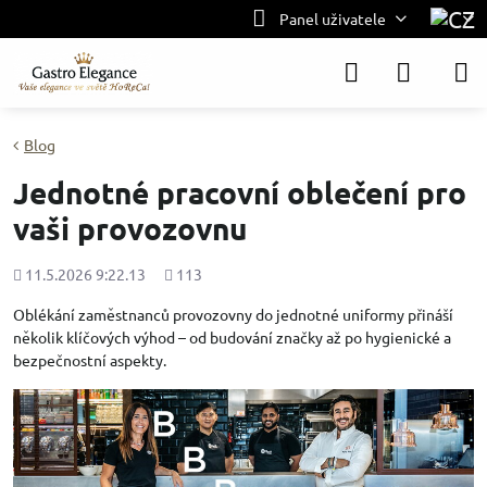
Panel uživatele
Blog
Jednotné pracovní oblečení pro
vaši provozovnu
Přidáno
Počet
11.5.2026 9:22.13
113
shlédnutí
Oblékání zaměstnanců provozovny do jednotné uniformy přináší
několik klíčových výhod – od budování značky až po hygienické a
bezpečnostní aspekty.