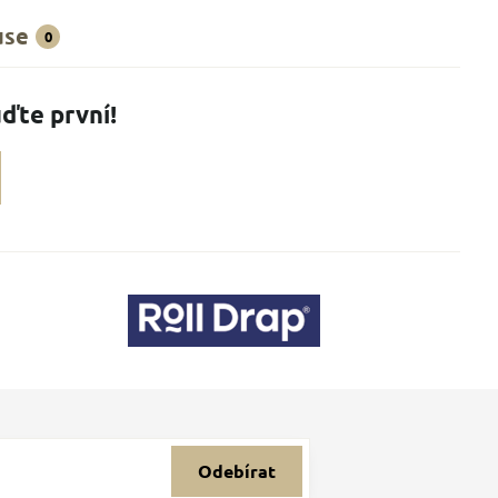
use
0
ďte první!
Odebírat