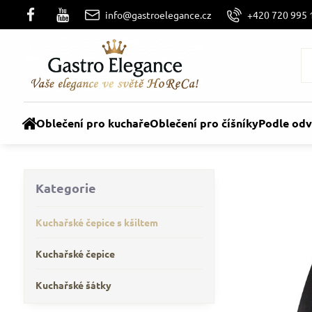
info@gastroelegance.cz
+420 720 995 
Oblečení pro kuchaře
Oblečení pro číšníky
Podle odv
Kategorie
Kuchařské čepice s kšiltem
Kuchařské čepice
Kuchařské šátky