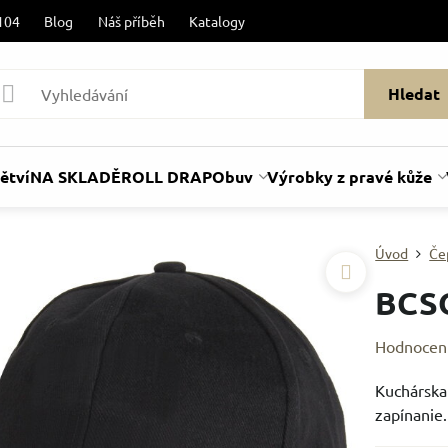
104
Blog
Náš příběh
Katalogy
Hledat
ětví
NA SKLADĚ
ROLL DRAP
Obuv
Výrobky z pravé kůže
Úvod
Če
BCS
Hodnocen
Kuchárska 
zapínanie.