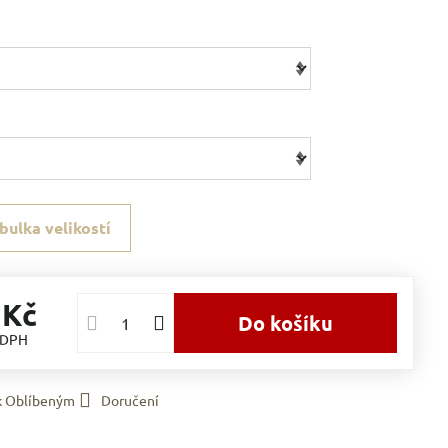
bulka velikostí
 Kč
Do košíku
 DPH
 k Oblíbeným
Doručení