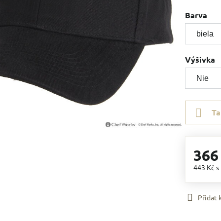
Barva
Výšivka
Ta
366
443 Kč
s
Přidat