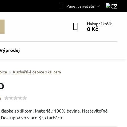
Panel uživatele
Nákupní košík
0 Kč
Výprodej
pice
Kuchařské čepice s kšiltem
O
í
čiapka so šiltom. Materiál: 100% bavlna. Nastaviteľné
 Dostupná vo viacerých farbách.