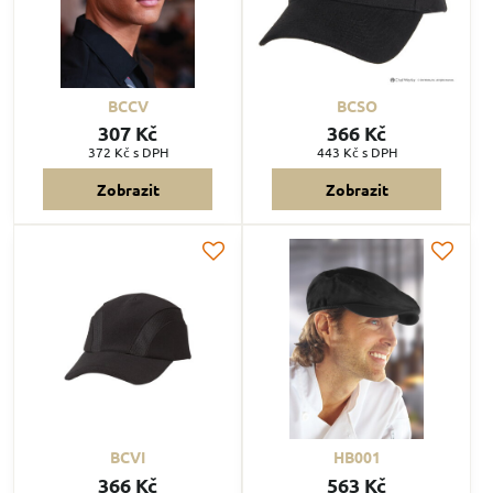
BCCV
BCSO
307 Kč
366 Kč
372 Kč
s DPH
443 Kč
s DPH
Zobrazit
Zobrazit
BCVI
HB001
366 Kč
563 Kč