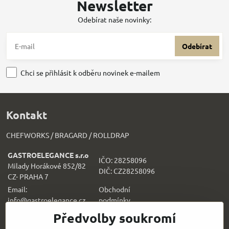
Newsletter
Odebírat naše novinky:
Odebírat
Chci se přihlásit k odběru novinek e-mailem
Kontakt
CHEFWORKS / BRAGARD / ROLLDRAP
GASTROELEGANCE s.r.o
IČO: 28258096
Milady Horákové 852/82
DIČ: CZ28258096
CZ- PRAHA 7
Email:
Obchodní
info@gastroelegance.cz
podmínk
y
Předvolby soukromí
Všechno k nákupu