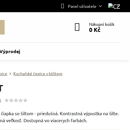
Panel uživatele
Nákupní košík
0 Kč
Výprodej
pice
Kuchařské čepice s kšiltem
T
í
čiapka so šiltom - priedušná. Kontrastná výpustka na šilte.
ná veľkosť. Dostupná vo viacerych farbách.