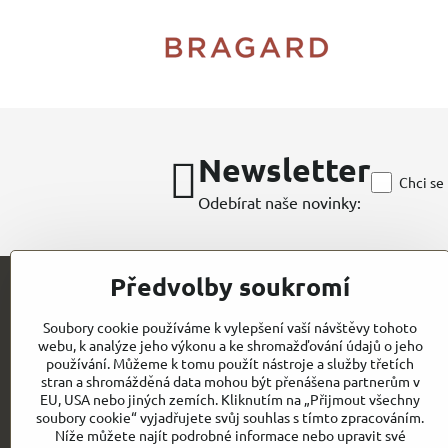
Newsletter
Chci se
Odebírat naše novinky:
Předvolby soukromí
Kontakt
Soubory cookie používáme k vylepšení vaší návštěvy tohoto
webu, k analýze jeho výkonu a ke shromažďování údajů o jeho
CHEFWORKS / BRAGARD / ROLLDRAP
používání. Můžeme k tomu použít nástroje a služby třetích
stran a shromážděná data mohou být přenášena partnerům v
GASTROELEGANCE s.r.o
EU, USA nebo jiných zemích. Kliknutím na „Přijmout všechny
IČO: 28258096
Milady Horákové 852/82
soubory cookie“ vyjadřujete svůj souhlas s tímto zpracováním.
DIČ: CZ28258096
Níže můžete najít podrobné informace nebo upravit své
CZ- PRAHA 7