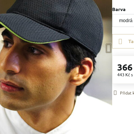
Barva
Ta
366
443 Kč
s
Přidat