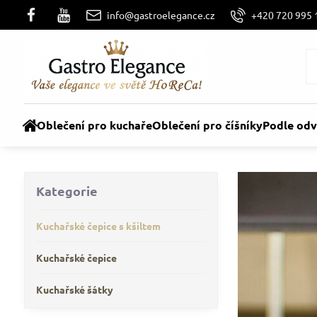
info@gastroelegance.cz
+420 720 995 
Oblečení pro kuchaře
Oblečení pro číšníky
Podle odv
Kategorie
Kuchařské čepice s kšiltem
Kuchařské čepice
Kuchařské šátky