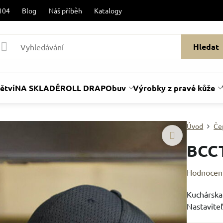
104
Blog
Náš příběh
Katalogy
Hledat
ětví
NA SKLADĚ
ROLL DRAP
Obuv
Výrobky z pravé kůže
Úvod
Če
BCC
Hodnocen
Kuchárska 
Nastaviteľ