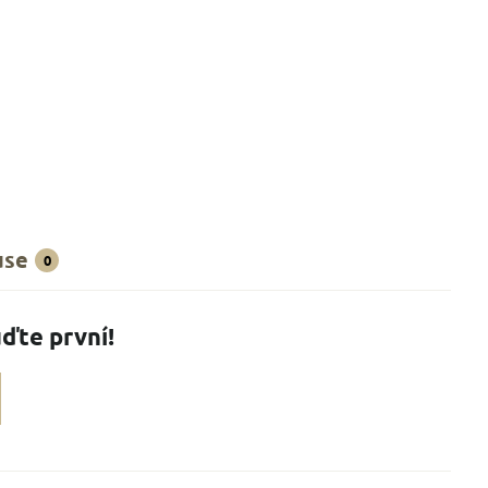
use
0
ďte první!