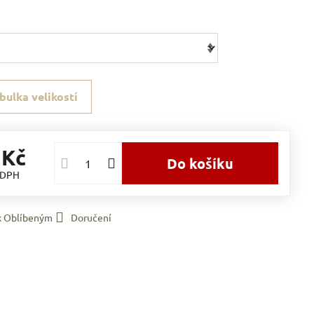
bulka velikostí
 Kč
Do košíku
 DPH
 k Oblíbeným
Doručení