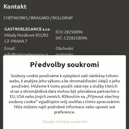
Kontakt
CHEFWORKS / BRAGARD / ROLLDRAP
GASTROELEGANCE s.r.o
IČO: 28258096
Milady Horákové 852/82
DIČ: CZ28258096
CZ- PRAHA 7
Email:
Obchodní
info@gastroelegance.cz
podmínk
y
Předvolby soukromí
Všechno k nákupu
Soubory cookie používáme k vylepšení vaší návštěvy tohoto
webu, k analýze jeho výkonu a ke shromažďování údajů o jeho
Sledujte naše novinky i na sítích:
používání. Můžeme k tomu použít nástroje a služby třetích
stran a shromážděná data mohou být přenášena partnerům v
Facebook
Instagram
EU, USA nebo jiných zemích. Kliknutím na „Přijmout všechny
soubory cookie“ vyjadřujete svůj souhlas s tímto zpracováním.
Níže můžete najít podrobné informace nebo upravit své
Rychlý kontakt
preference.
Zásady ochrany soukromí