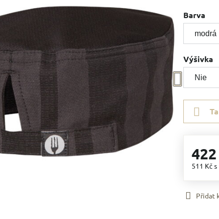
Barva
Výšivka
Ta
422
511 Kč
s
Přidat