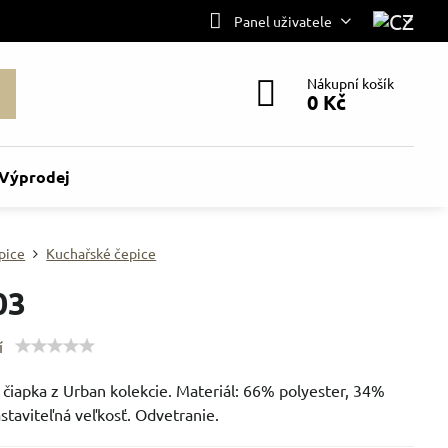
Panel uživatele
Nákupní košík
0 Kč
Výprodej
pice
Kuchařské čepice
03
í
čiapka z Urban kolekcie. Materiál: 66% polyester, 34%
staviteľná veľkosť. Odvetranie.