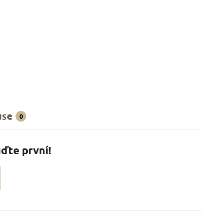
use
0
ďte první!