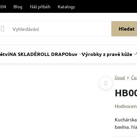
104
Blog
Náš příběh
Katalogy
Hledat
ětví
NA SKLADĚ
ROLL DRAP
Obuv
Výrobky z pravé kůže
Úvod
Če
HB0
Hodnocen
Kuchárska 
bavlna. Na