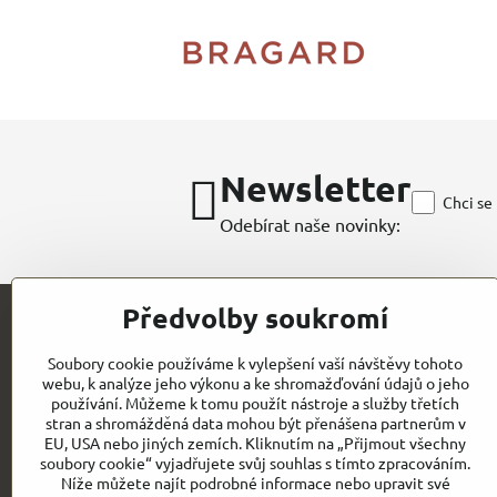
Newsletter
Chci se
Odebírat naše novinky:
Předvolby soukromí
Kontakt
Soubory cookie používáme k vylepšení vaší návštěvy tohoto
webu, k analýze jeho výkonu a ke shromažďování údajů o jeho
CHEFWORKS / BRAGARD / ROLLDRAP
používání. Můžeme k tomu použít nástroje a služby třetích
stran a shromážděná data mohou být přenášena partnerům v
GASTROELEGANCE s.r.o
EU, USA nebo jiných zemích. Kliknutím na „Přijmout všechny
IČO: 28258096
Milady Horákové 852/82
soubory cookie“ vyjadřujete svůj souhlas s tímto zpracováním.
DIČ: CZ28258096
Níže můžete najít podrobné informace nebo upravit své
CZ- PRAHA 7