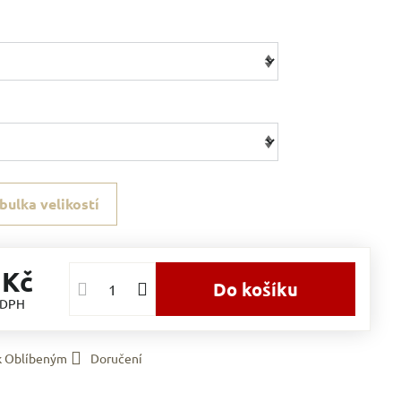
bulka velikostí
 Kč
Do košíku
 DPH
 k Oblíbeným
Doručení