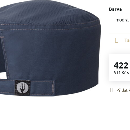
Barva
Ta
422
511 Kč
s
Přidat