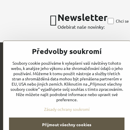
Newsletter
Chci se
Odebírat naše novinky:
Předvolby soukromí
Kontakt
Soubory cookie používáme k vylepšení vaší návštěvy tohoto
webu, k analýze jeho výkonu a ke shromažďování údajů o jeho
CHEFWORKS / BRAGARD / ROLLDRAP
používání. Můžeme k tomu použít nástroje a služby třetích
stran a shromážděná data mohou být přenášena partnerům v
GASTROELEGANCE s.r.o
EU, USA nebo jiných zemích. Kliknutím na „Přijmout všechny
IČO: 28258096
Milady Horákové 852/82
soubory cookie“ vyjadřujete svůj souhlas s tímto zpracováním.
DIČ: CZ28258096
Níže můžete najít podrobné informace nebo upravit své
CZ- PRAHA 7
preference.
Email:
Obchodní
info@gastroelegance.cz
podmínk
y
Zásady ochrany soukromí
Přijmout všechny cookies