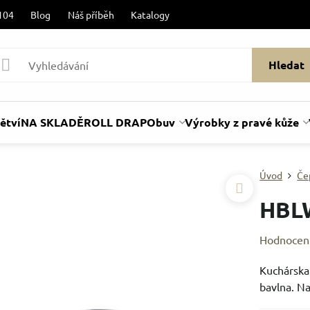
104
Blog
Náš příběh
Katalogy
Hledat
ětví
NA SKLADĚ
ROLL DRAP
Obuv
Výrobky z pravé kůže
Úvod
Če
HBL
Hodnocen
Kuchárska 
bavlna. Na