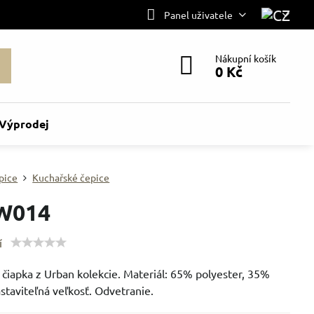
Panel uživatele
Nákupní košík
0 Kč
Výprodej
pice
Kuchařské čepice
W014
í
čiapka z Urban kolekcie. Materiál: 65% polyester, 35%
staviteľná veľkosť. Odvetranie.