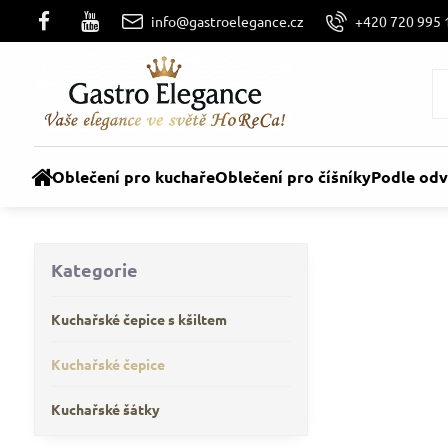
info@gastroelegance.cz
+420 720 995 
Oblečení pro kuchaře
Oblečení pro číšníky
Podle odv
Kategorie
Kuchařské čepice s kšiltem
Kuchařské čepice
Kuchařské šátky