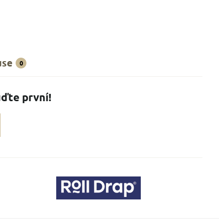
use
0
ďte první!