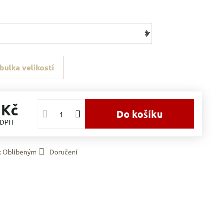
bulka velikostí
 Kč
Do košíku
 DPH
 k Oblíbeným
Doručení