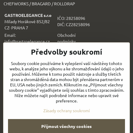
CHEFWORKS / BRAGARD / ROLLDRAP
GASTROELEGANCE s.r.o
IČO: 28258096
Milady Horákové 852/82
DIČ: CZ28258096
CZ- PRAHA 7
Email:
Obchodní
info@gastroelegance.cz
podmínk
y
Předvolby soukromí
Všechno k nákupu
Soubory cookie používáme k vylepšení vaší návštěvy tohoto
webu, k analýze jeho výkonu a ke shromažďování údajů o jeho
Sledujte naše novinky i na sítích:
používání. Můžeme k tomu použít nástroje a služby třetích
stran a shromážděná data mohou být přenášena partnerům v
EU, USA nebo jiných zemích. Kliknutím na „Přijmout všechny
Facebook
Instagram
soubory cookie“ vyjadřujete svůj souhlas s tímto zpracováním.
Níže můžete najít podrobné informace nebo upravit své
Rychlý kontakt
preference.
Zásady ochrany soukromí
Přijmout všechny cookies
©
2026
Copyright
Předvolby soukromí
Zásady ochrany soukromí