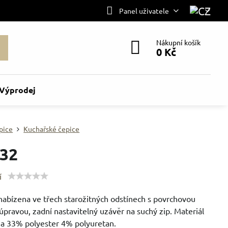
Panel uživatele
Nákupní košík
0 Kč
Výprodej
pice
Kuchařské čepice
32
í
nabízena ve třech starožitných odstínech s povrchovou
pravou, zadní nastavitelný uzávěr na suchý zip. Materiál
a 33% polyester 4% polyuretan.