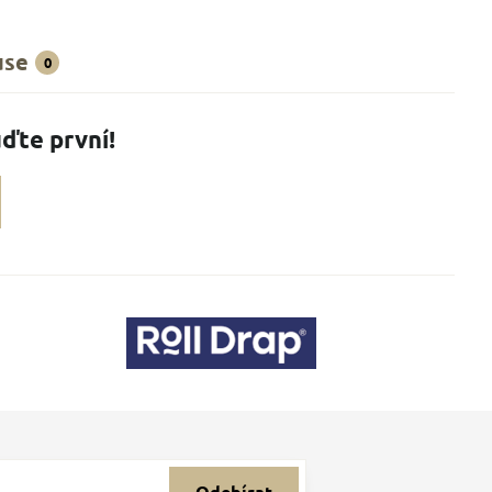
use
0
ďte první!
Odebírat