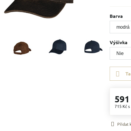
Barva
Výšivka
Ta
591
715 Kč
s
Přidat