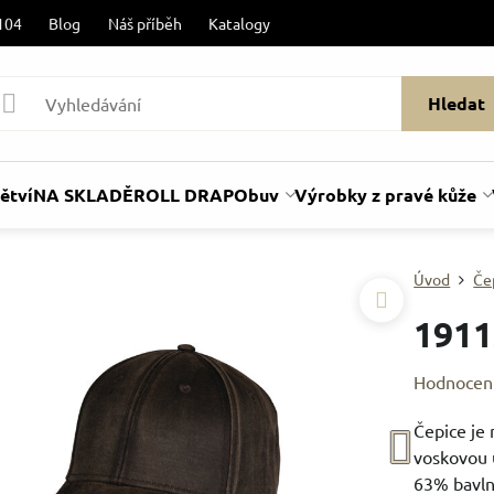
104
Blog
Náš příběh
Katalogy
Hledat
ětví
NA SKLADĚ
ROLL DRAP
Obuv
Výrobky z pravé kůže
Úvod
Če
1911
Hodnocen
Čepice je 
voskovou ú
63% bavln