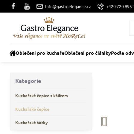
info@gastroelegance.cz
+420 720 995 
Oblečení pro kuchaře
Oblečení pro číšníky
Podle odv
Kategorie
Kuchařské čepice s kšiltem
Kuchařské čepice
Kuchařské šátky