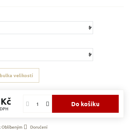
bulka velikostí
 Kč
Do košíku
 DPH
 k Oblíbeným
Doručení