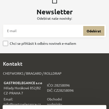
Newsletter
Odebírat naše novinky:
Odebírat
Chci se přihlásit k odběru novinek e-mailem
Kontakt
CHEFWORKS / BRAGARD / ROLLDRAP
GASTROELEGANCE s.r.o
IČO: 28258096
Milady Horákové 852/82
DIČ: CZ28258096
CZ- PRAHA 7
Email:
Obchodní
info@gastroelegance.cz
podmínk
y