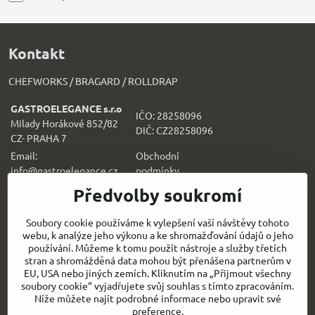
Kontakt
CHEFWORKS / BRAGARD / ROLLDRAP
GASTROELEGANCE s.r.o
IČO: 28258096
Milady Horákové 852/82
DIČ: CZ28258096
CZ- PRAHA 7
Email:
Obchodní
info@gastroelegance.cz
podmínk
y
Předvolby soukromí
Všechno k nákupu
Soubory cookie používáme k vylepšení vaší návštěvy tohoto
webu, k analýze jeho výkonu a ke shromažďování údajů o jeho
Sledujte naše novinky i na sítích:
používání. Můžeme k tomu použít nástroje a služby třetích
stran a shromážděná data mohou být přenášena partnerům v
Facebook
Instagram
EU, USA nebo jiných zemích. Kliknutím na „Přijmout všechny
soubory cookie“ vyjadřujete svůj souhlas s tímto zpracováním.
Níže můžete najít podrobné informace nebo upravit své
Rychlý kontakt
preference.