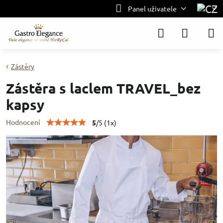
Panel uživatele
Zástěry
Zástěra s laclem TRAVEL_bez
kapsy
Hodnocení
5
/
5
(
1
x)