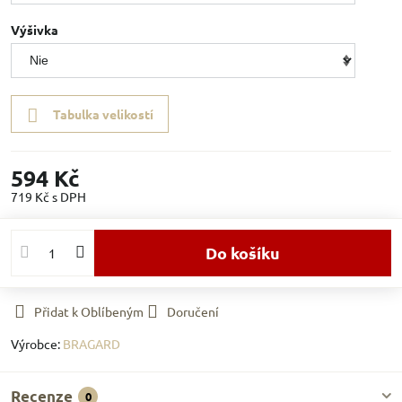
Výšivka
Tabulka velikostí
594 Kč
719 Kč
s DPH
Do košíku
Přidat k Oblíbeným
Doručení
Výrobce:
BRAGARD
Recenze
0